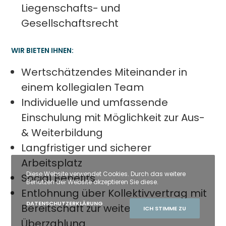
Liegenschafts- und
Gesellschaftsrecht
WIR BIETEN IHNEN:
Wertschätzendes Miteinander in
einem kollegialen Team
Individuelle und umfassende
Einschulung mit Möglichkeit zur Aus-
& Weiterbildung
Langfristiger und sicherer
Arbeitsplatz
Diese Website verwendet Cookies. Durch das weitere
Social Benefits
Benutzen der Website akzeptieren Sie diese.
Entlohnung über Kollektivvertrag mit
DATENSCHUTZERKLÄRUNG
Bereitschaft zur weiteren
ICH STIMME ZU
Überzahlung