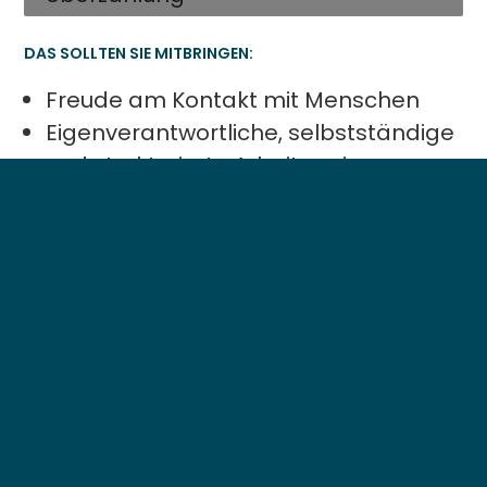
DAS SOLLTEN SIE MITBRINGEN:
Freude am Kontakt mit Menschen
Eigenverantwortliche, selbstständige
und strukturierte Arbeitsweise
Interesse und Lernbereitschaft an
juristischen Themen
Rechtschreib- und EDV-Kenntnisse
Freundliches und offenes Auftreten
Wir freuen uns auf ihre